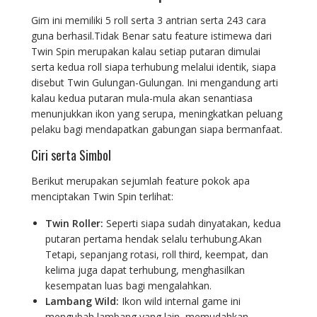
Gim ini memiliki 5 roll serta 3 antrian serta 243 cara
guna berhasil.Tidak Benar satu feature istimewa dari
Twin Spin merupakan kalau setiap putaran dimulai
serta kedua roll siapa terhubung melalui identik, siapa
disebut Twin Gulungan-Gulungan. Ini mengandung arti
kalau kedua putaran mula-mula akan senantiasa
menunjukkan ikon yang serupa, meningkatkan peluang
pelaku bagi mendapatkan gabungan siapa bermanfaat.
Ciri serta Simbol
Berikut merupakan sejumlah feature pokok apa
menciptakan Twin Spin terlihat:
Twin Roller:
Seperti siapa sudah dinyatakan, kedua
putaran pertama hendak selalu terhubung.Akan
Tetapi, sepanjang rotasi, roll third, keempat, dan
kelima juga dapat terhubung, menghasilkan
kesempatan luas bagi mengalahkan.
Lambang Wild:
Ikon wild internal game ini
mengubah lambang yang lain, memudahkan