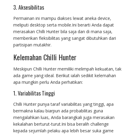
3. Aksesibilitas
Permainan ini mampu diakses lewat aneka device,
meliputi desktop serta mobile.Ini berarti Anda dapat
merasakan Chilli Hunter bila saja dan di mana saja,
memberikan fleksibilitas yang sangat dibutuhkan dari
partisipan mutakhir.
Kelemahan Chilli Hunter
Meskipun Chilli Hunter memiliki melimpah kekuatan, tak
ada game yang ideal. Berikut ialah sedikit kelemahan
apa mungkin perlu Anda perhatikan:
1. Variabilitas Tinggi
Chilli Hunter punya taraf variabilitas yang tinggi, apa
bermakna kalau biarpun ada probabilitas guna
mengalahkan luas, Anda barangkali juga merasakan
kekalahan berturut-turut.Ini bisa beralih challenge
kepada sejumlah pelaku apa lebih besar suka game