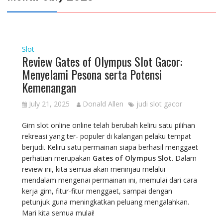
Slot
Review Gates of Olympus Slot Gacor:
Menyelami Pesona serta Potensi
Kemenangan
July 21, 2025
Donald Allen
judi slot gacor
Gim slot online online telah berubah keliru satu pilihan
rekreasi yang ter- populer di kalangan pelaku tempat
berjudi. Keliru satu permainan siapa berhasil menggaet
perhatian merupakan
Gates of Olympus Slot
. Dalam
review ini, kita semua akan meninjau melalui
mendalam mengenai permainan ini, memulai dari cara
kerja gim, fitur-fitur menggaet, sampai dengan
petunjuk guna meningkatkan peluang mengalahkan.
Mari kita semua mulai!