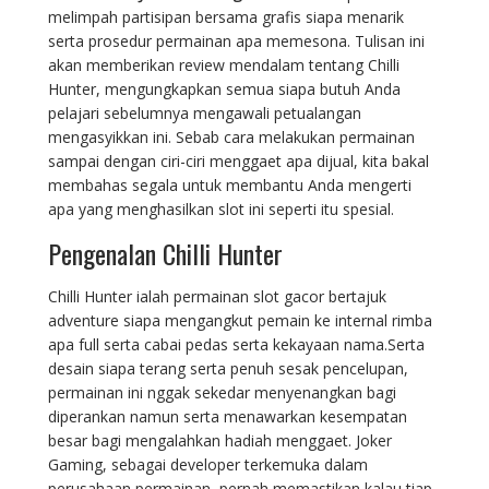
melimpah partisipan bersama grafis siapa menarik
serta prosedur permainan apa memesona. Tulisan ini
akan memberikan review mendalam tentang Chilli
Hunter, mengungkapkan semua siapa butuh Anda
pelajari sebelumnya mengawali petualangan
mengasyikkan ini. Sebab cara melakukan permainan
sampai dengan ciri-ciri menggaet apa dijual, kita bakal
membahas segala untuk membantu Anda mengerti
apa yang menghasilkan slot ini seperti itu spesial.
Pengenalan Chilli Hunter
Chilli Hunter ialah permainan slot gacor bertajuk
adventure siapa mengangkut pemain ke internal rimba
apa full serta cabai pedas serta kekayaan nama.Serta
desain siapa terang serta penuh sesak pencelupan,
permainan ini nggak sekedar menyenangkan bagi
diperankan namun serta menawarkan kesempatan
besar bagi mengalahkan hadiah menggaet. Joker
Gaming, sebagai developer terkemuka dalam
perusahaan permainan, pernah memastikan kalau tiap