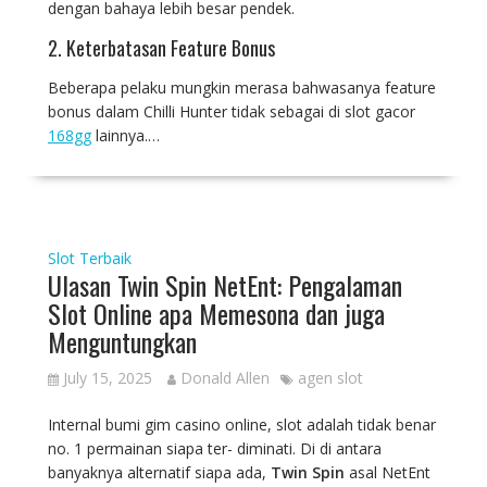
dengan bahaya lebih besar pendek.
2. Keterbatasan Feature Bonus
Beberapa pelaku mungkin merasa bahwasanya feature
bonus dalam Chilli Hunter tidak sebagai di slot gacor
168gg
lainnya.…
Slot Terbaik
Ulasan Twin Spin NetEnt: Pengalaman
Slot Online apa Memesona dan juga
Menguntungkan
July 15, 2025
Donald Allen
agen slot
Internal bumi gim casino online, slot adalah tidak benar
no. 1 permainan siapa ter- diminati. Di di antara
banyaknya alternatif siapa ada,
Twin Spin
asal NetEnt