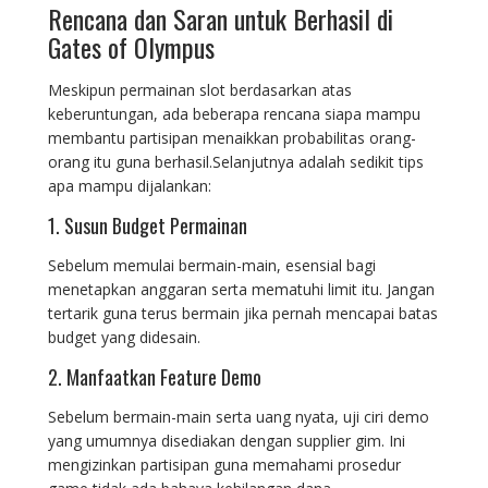
Rencana dan Saran untuk Berhasil di
Gates of Olympus
Meskipun permainan slot berdasarkan atas
keberuntungan, ada beberapa rencana siapa mampu
membantu partisipan menaikkan probabilitas orang-
orang itu guna berhasil.Selanjutnya adalah sedikit tips
apa mampu dijalankan:
1. Susun Budget Permainan
Sebelum memulai bermain-main, esensial bagi
menetapkan anggaran serta mematuhi limit itu. Jangan
tertarik guna terus bermain jika pernah mencapai batas
budget yang didesain.
2. Manfaatkan Feature Demo
Sebelum bermain-main serta uang nyata, uji ciri demo
yang umumnya disediakan dengan supplier gim. Ini
mengizinkan partisipan guna memahami prosedur