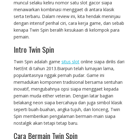
muncul selaku keliru nomor satu slot gacor siapa
menawarkan kombinasi menggaet di antara klasik
serta terbaru. Dalam review ini, kita hendak meninjau
dengan intensif perihal ciri, cara kerja game, dan sebab
kenapa Twin Spin beralih kesukaan di kelompok para
pemain.
Intro Twin Spin
Twin Spin adalah game
situs slot
online siapa dirilis dari
NetEnt di tahun 2013.Biarpun telah lumayan lama,
popularitasnya nggak pernah pudar. Game ini
memadukan komponen tradisional bersama sentuhan
inovatif, mengubahnya opsi siapa menggaet kepada
pemain muda either veteran. Dengan latar bagian
belakang neon siapa bercahaya dan juga simbol klasik
seperti buah-buahan, angka tujuh, dan lonceng, Twin
Spin memberikan pengalaman bermain-main siapa
nostalgik akan tetapi tetap baru.
Cara Bermain Twin Spin