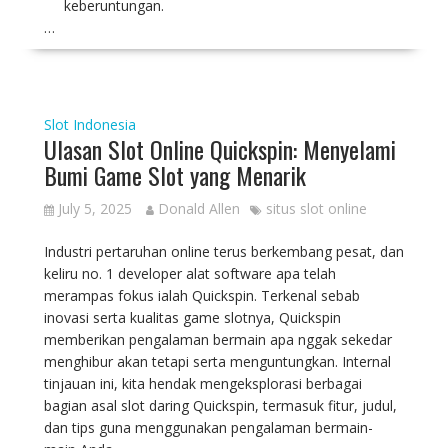
keberuntungan.
…
Slot Indonesia
Ulasan Slot Online Quickspin: Menyelami
Bumi Game Slot yang Menarik
July 5, 2025
Donald Allen
situs slot online
Industri pertaruhan online terus berkembang pesat, dan
keliru no. 1 developer alat software apa telah
merampas fokus ialah Quickspin. Terkenal sebab
inovasi serta kualitas game slotnya, Quickspin
memberikan pengalaman bermain apa nggak sekedar
menghibur akan tetapi serta menguntungkan. Internal
tinjauan ini, kita hendak mengeksplorasi berbagai
bagian asal slot daring Quickspin, termasuk fitur, judul,
dan tips guna menggunakan pengalaman bermain-