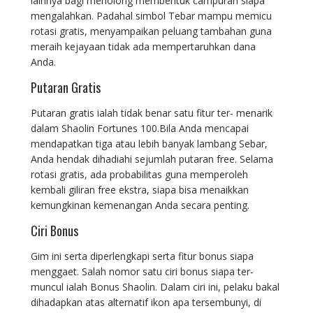
lainnya bagi menolong membentuk campuran siapa
mengalahkan. Padahal simbol Tebar mampu memicu
rotasi gratis, menyampaikan peluang tambahan guna
meraih kejayaan tidak ada mempertaruhkan dana
Anda.
Putaran Gratis
Putaran gratis ialah tidak benar satu fitur ter- menarik
dalam Shaolin Fortunes 100.Bila Anda mencapai
mendapatkan tiga atau lebih banyak lambang Sebar,
Anda hendak dihadiahi sejumlah putaran free. Selama
rotasi gratis, ada probabilitas guna memperoleh
kembali giliran free ekstra, siapa bisa menaikkan
kemungkinan kemenangan Anda secara penting.
Ciri Bonus
Gim ini serta diperlengkapi serta fitur bonus siapa
menggaet. Salah nomor satu ciri bonus siapa ter-
muncul ialah Bonus Shaolin. Dalam ciri ini, pelaku bakal
dihadapkan atas alternatif ikon apa tersembunyi, di