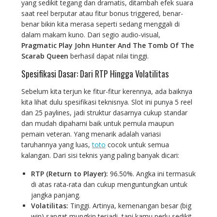
yang sedikit tegang dan dramatis, ditambah efek suara
saat reel berputar atau fitur bonus triggered, benar-
benar bikin kita merasa seperti sedang menggali di
dalam makam kuno. Dari segio audio-visual,
Pragmatic Play John Hunter And The Tomb Of The
Scarab Queen
berhasil dapat nilai tinggi.
Spesifikasi Dasar: Dari RTP Hingga Volatilitas
Sebelum kita terjun ke fitur-fitur kerennya, ada baiknya
kita lihat dulu spesifikasi teknisnya. Slot ini punya 5 reel
dan 25 paylines, jadi struktur dasarnya cukup standar
dan mudah dipahami baik untuk pemula maupun
pemain veteran. Yang menarik adalah variasi
taruhannya yang luas,
toto
cocok untuk semua
kalangan. Dari sisi teknis yang paling banyak dicari:
RTP (Return to Player):
96.50%. Angka ini termasuk
di atas rata-rata dan cukup menguntungkan untuk
jangka panjang.
Volatilitas:
Tinggi. Artinya, kemenangan besar (big
win) sangat mungkin terjadi, tapi kamu perlu sedikit