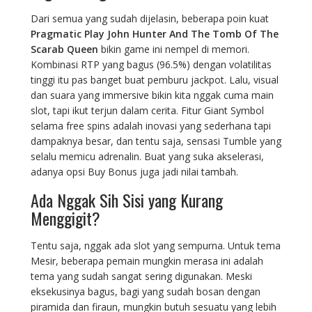
Dari semua yang sudah dijelasin, beberapa poin kuat
Pragmatic Play John Hunter And The Tomb Of The
Scarab Queen
bikin game ini nempel di memori.
Kombinasi RTP yang bagus (96.5%) dengan volatilitas
tinggi itu pas banget buat pemburu jackpot. Lalu, visual
dan suara yang immersive bikin kita nggak cuma main
slot, tapi ikut terjun dalam cerita. Fitur Giant Symbol
selama free spins adalah inovasi yang sederhana tapi
dampaknya besar, dan tentu saja, sensasi Tumble yang
selalu memicu adrenalin. Buat yang suka akselerasi,
adanya opsi Buy Bonus juga jadi nilai tambah.
Ada Nggak Sih Sisi yang Kurang
Menggigit?
Tentu saja, nggak ada slot yang sempurna. Untuk tema
Mesir, beberapa pemain mungkin merasa ini adalah
tema yang sudah sangat sering digunakan. Meski
eksekusinya bagus, bagi yang sudah bosan dengan
piramida dan firaun, mungkin butuh sesuatu yang lebih