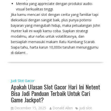
Mereka yang appreciate dengan produksi audio-
visual berkualitas tinggi.
Jika kamu mencari slot dengan cerita yang familiar tapi
dieksekusi dengan sangat baik, plus punya potensi
bayaran yang mengubah hidup, maka petualangan John
Hunter kali ini wajib kamu coba. Siapkan strategi
modalmu, atur nafas untuk volatilitasnya, dan
bersiaplah memasuki makam Ratu Kumbang Scarab.
Siapa tahu, harta karun 10,000x taruhan menunggumu
di dalam!…
Judi Slot Gacor
Apakah Ulasan Slot Gacor Hari Ini Netent
Bisa Jadi Panduan Terbaik Untuk Cari
Game Jackpot?
December 15, 2025
Donald Allen
judi slot