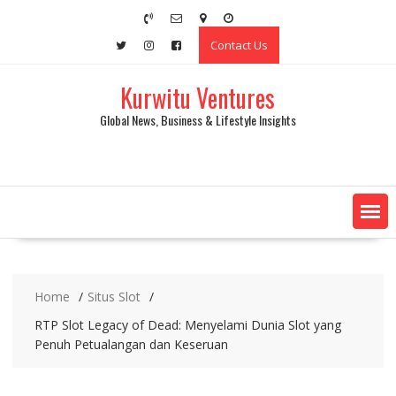
Skip
to
Contact Us
content
Kurwitu Ventures
Global News, Business & Lifestyle Insights
Home
Situs Slot
RTP Slot Legacy of Dead: Menyelami Dunia Slot yang
Penuh Petualangan dan Keseruan