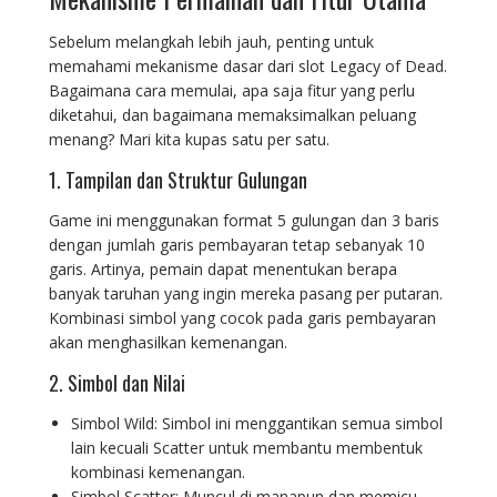
Sebelum melangkah lebih jauh, penting untuk
memahami mekanisme dasar dari slot Legacy of Dead.
Bagaimana cara memulai, apa saja fitur yang perlu
diketahui, dan bagaimana memaksimalkan peluang
menang? Mari kita kupas satu per satu.
1. Tampilan dan Struktur Gulungan
Game ini menggunakan format 5 gulungan dan 3 baris
dengan jumlah garis pembayaran tetap sebanyak 10
garis. Artinya, pemain dapat menentukan berapa
banyak taruhan yang ingin mereka pasang per putaran.
Kombinasi simbol yang cocok pada garis pembayaran
akan menghasilkan kemenangan.
2. Simbol dan Nilai
Simbol Wild: Simbol ini menggantikan semua simbol
lain kecuali Scatter untuk membantu membentuk
kombinasi kemenangan.
Simbol Scatter: Muncul di manapun dan memicu