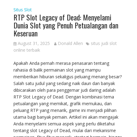
Situs Slot
RTP Slot Legacy of Dead: Menyelami
Dunia Slot yang Penuh Petualangan dan
Keseruan
August 31, 2025
Donald Allen
situs judi slot
online terbaik
Apakah Anda pernah merasa penasaran tentang
rahasia di balik permainan slot yang mampu
memberikan hiburan sekaligus peluang menang besar?
Salah satu judul yang sedang naik daun dan banyak
dibicarakan oleh para penggemar judi daring adalah
RTP Slot Legacy of Dead. Dengan kombinasi tema
petualangan yang memikat, grafik memukau, dan
peluang RTP yang menarik, game ini menjadi pilihan
utama bagi banyak pemain. Artikel ini akan mengajak
Anda menyelami semua aspek yang perlu diketahui
tentang slot Legacy of Dead, mulai dari mekanisme