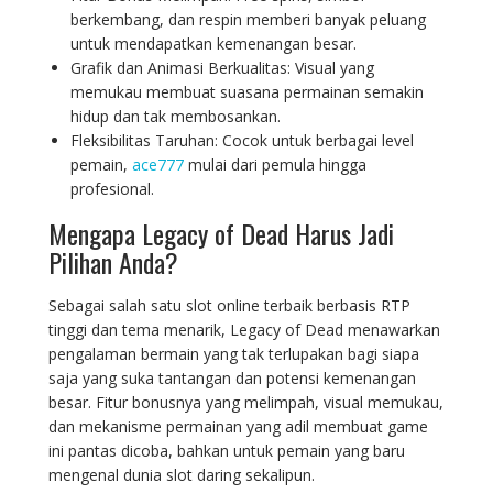
berkembang, dan respin memberi banyak peluang
untuk mendapatkan kemenangan besar.
Grafik dan Animasi Berkualitas: Visual yang
memukau membuat suasana permainan semakin
hidup dan tak membosankan.
Fleksibilitas Taruhan: Cocok untuk berbagai level
pemain,
ace777
mulai dari pemula hingga
profesional.
Mengapa Legacy of Dead Harus Jadi
Pilihan Anda?
Sebagai salah satu slot online terbaik berbasis RTP
tinggi dan tema menarik, Legacy of Dead menawarkan
pengalaman bermain yang tak terlupakan bagi siapa
saja yang suka tantangan dan potensi kemenangan
besar. Fitur bonusnya yang melimpah, visual memukau,
dan mekanisme permainan yang adil membuat game
ini pantas dicoba, bahkan untuk pemain yang baru
mengenal dunia slot daring sekalipun.