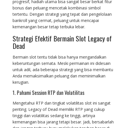
progresif, hadiah utama bisa sangat besar berkat fitur
bonus dan peluang mencetak kombinasi simbol
tertentu. Dengan strategi yang tepat dan pengelolaan
bankroll yang cermat, peluang untuk mencapai
kemenangan besar tetap terbuka lebar.
Strategi Efektif Bermain Slot Legacy of
Dead
Bermain slot tentu tidak bisa hanya mengandalkan
keberuntungan semata. Meski permainan ini didesain
untuk adil, ada beberapa strategi yang bisa membantu
Anda memaksimalkan peluang dan meminimalkan
kerugian.
1. Pahami Session RTP dan Volatilitas
Mengetahui RTP dan tingkat volatilitas slot ini sangat
penting. Legacy of Dead memiliki RTP yang cukup
tinggi dan volatilitas sedang ke tinggi, artinya
kemenangan bisa jarang tetapi besar. Jadi, bersabarlah