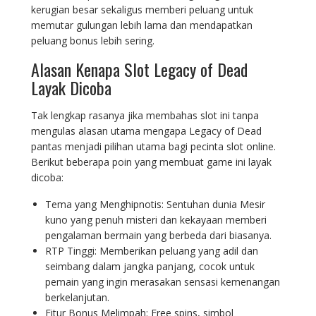
kerugian besar sekaligus memberi peluang untuk
memutar gulungan lebih lama dan mendapatkan
peluang bonus lebih sering.
Alasan Kenapa Slot Legacy of Dead
Layak Dicoba
Tak lengkap rasanya jika membahas slot ini tanpa
mengulas alasan utama mengapa Legacy of Dead
pantas menjadi pilihan utama bagi pecinta slot online.
Berikut beberapa poin yang membuat game ini layak
dicoba:
Tema yang Menghipnotis: Sentuhan dunia Mesir
kuno yang penuh misteri dan kekayaan memberi
pengalaman bermain yang berbeda dari biasanya.
RTP Tinggi: Memberikan peluang yang adil dan
seimbang dalam jangka panjang, cocok untuk
pemain yang ingin merasakan sensasi kemenangan
berkelanjutan.
Fitur Bonus Melimpah: Free spins, simbol