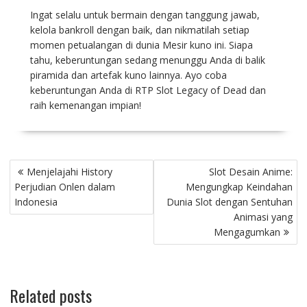
Ingat selalu untuk bermain dengan tanggung jawab,
kelola bankroll dengan baik, dan nikmatilah setiap
momen petualangan di dunia Mesir kuno ini. Siapa
tahu, keberuntungan sedang menunggu Anda di balik
piramida dan artefak kuno lainnya. Ayo coba
keberuntungan Anda di RTP Slot Legacy of Dead dan
raih kemenangan impian!
Post
Menjelajahi History
Slot Desain Anime:
navigation
Perjudian Onlen dalam
Mengungkap Keindahan
Indonesia
Dunia Slot dengan Sentuhan
Animasi yang
Mengagumkan
Related posts