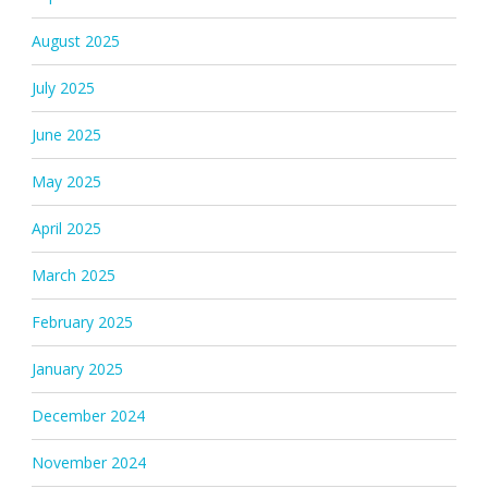
August 2025
July 2025
June 2025
May 2025
April 2025
March 2025
February 2025
January 2025
December 2024
November 2024