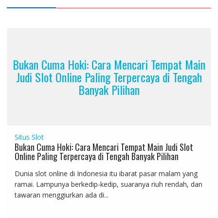
Bukan Cuma Hoki: Cara Mencari Tempat Main
Judi Slot Online Paling Terpercaya di Tengah
Banyak Pilihan
Situs Slot
Bukan Cuma Hoki: Cara Mencari Tempat Main Judi Slot
Online Paling Terpercaya di Tengah Banyak Pilihan
Dunia slot online di Indonesia itu ibarat pasar malam yang
ramai. Lampunya berkedip-kedip, suaranya riuh rendah, dan
tawaran menggiurkan ada di...