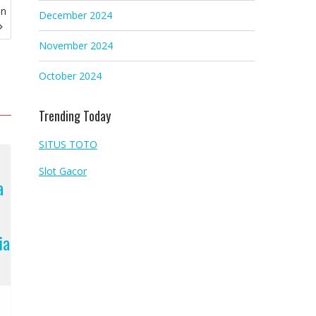
an
December 2024
November 2024
October 2024
Trending Today
SITUS TOTO
Slot Gacor
a
ia