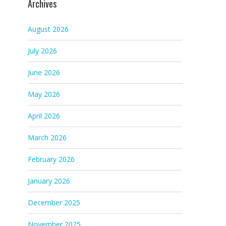
Archives
August 2026
July 2026
June 2026
May 2026
April 2026
March 2026
February 2026
January 2026
December 2025
November 2025