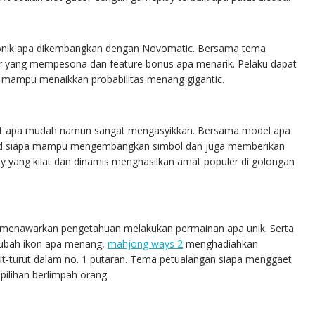
ikonik apa dikembangkan dengan Novomatic. Bersama tema
r yang mempesona dan feature bonus apa menarik. Pelaku dapat
a mampu menaikkan probabilitas menang gigantic.
lot apa mudah namun sangat mengasyikkan. Bersama model apa
 Wild siapa mampu mengembangkan simbol dan juga memberikan
 yang kilat dan dinamis menghasilkan amat populer di golongan
apa menawarkan pengetahuan melakukan permainan apa unik. Serta
ngubah ikon apa menang,
mahjong ways 2
menghadiahkan
t-turut dalam no. 1 putaran. Tema petualangan siapa menggaet
 pilihan berlimpah orang.