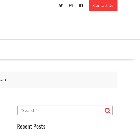
Contact Us
kan
Recent Posts