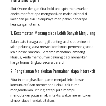
Slot Online dengan fitur hold and spin menawarkan
aneka manfaat apa menghasilkan makin dikenal di
kalangan pelaku.Selanjutnya merupakan beberapa
keuntungan utama:
1. Kesempatan Menang siapa Lebih Banyak Menjulang
Salah satu tenaga panggil penting asal slot online ini
ialah peluang guna meraih kombinasi pemenang siapa
lebih besar mantap. Bersama menahan lambang
khusus, Anda mempunyai peluang bagi menaikkan
harga bonus Engkau secara berarti.
2. Pengalaman Melakukan Permainan siapa Interaktif
Fitur ini menghasilkan game menjadi lebih besar
komunikatif dan memesona.Pelaku tak cuma
mengandalkan untung, tetapi pula mampu
menciptakan putusan akhir taktis waktu menentukan
simbol siapa hendak ditahan.