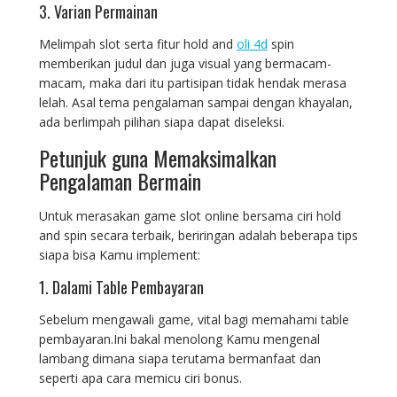
3. Varian Permainan
Melimpah slot serta fitur hold and
oli 4d
spin
memberikan judul dan juga visual yang bermacam-
macam, maka dari itu partisipan tidak hendak merasa
lelah. Asal tema pengalaman sampai dengan khayalan,
ada berlimpah pilihan siapa dapat diseleksi.
Petunjuk guna Memaksimalkan
Pengalaman Bermain
Untuk merasakan game slot online bersama ciri hold
and spin secara terbaik, beriringan adalah beberapa tips
siapa bisa Kamu implement:
1. Dalami Table Pembayaran
Sebelum mengawali game, vital bagi memahami table
pembayaran.Ini bakal menolong Kamu mengenal
lambang dimana siapa terutama bermanfaat dan
seperti apa cara memicu ciri bonus.