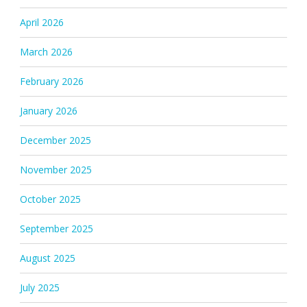
April 2026
March 2026
February 2026
January 2026
December 2025
November 2025
October 2025
September 2025
August 2025
July 2025