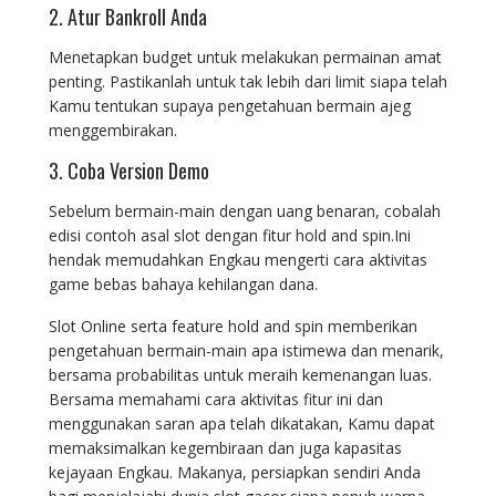
2. Atur Bankroll Anda
Menetapkan budget untuk melakukan permainan amat
penting. Pastikanlah untuk tak lebih dari limit siapa telah
Kamu tentukan supaya pengetahuan bermain ajeg
menggembirakan.
3. Coba Version Demo
Sebelum bermain-main dengan uang benaran, cobalah
edisi contoh asal slot dengan fitur hold and spin.Ini
hendak memudahkan Engkau mengerti cara aktivitas
game bebas bahaya kehilangan dana.
Slot Online serta feature hold and spin memberikan
pengetahuan bermain-main apa istimewa dan menarik,
bersama probabilitas untuk meraih kemenangan luas.
Bersama memahami cara aktivitas fitur ini dan
menggunakan saran apa telah dikatakan, Kamu dapat
memaksimalkan kegembiraan dan juga kapasitas
kejayaan Engkau. Makanya, persiapkan sendiri Anda