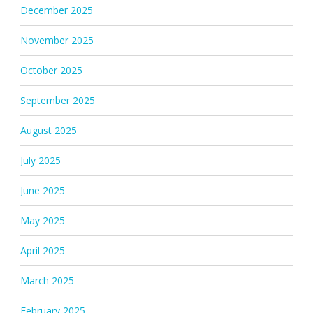
December 2025
November 2025
October 2025
September 2025
August 2025
July 2025
June 2025
May 2025
April 2025
March 2025
February 2025