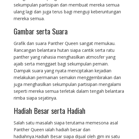
sekumpulan partisipan dan membuat mereka semua
ulang lagi dan juga terus bagi menguji keberuntungan
mereka semua.
Gambar serta Suara
Grafik dan suara Panther Queen sangat memukau.
Rancangan belantara hutan siapa cantik serta ratu
panther yang rahasia menghasilkan atmosfer yang
ajaib serta menggaet bagi sekumpulan pemain.
Dampak suara yang nyata menciptakan kejadian
melakukan permainan semakin menggembirakan dan
juga menghasilkan sekumpulan partisipan mengalami
seperti mereka semua terletak dalam tengah belantara
rimba siapa sejatinya.
Hadiah Besar serta Hadiah
Salah satu masalah siapa terutama memesona asal
Panther Queen ialah hadiah besar dan
hadiahnya.Hadiah Besar siapa dijual oleh gim ini satu