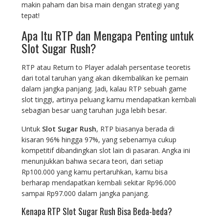
makin paham dan bisa main dengan strategi yang
tepat!
Apa Itu RTP dan Mengapa Penting untuk
Slot Sugar Rush?
RTP atau Return to Player adalah persentase teoretis
dari total taruhan yang akan dikembalikan ke pemain
dalam jangka panjang. Jadi, kalau RTP sebuah game
slot tinggi, artinya peluang kamu mendapatkan kembali
sebagian besar uang taruhan juga lebih besar.
Untuk
Slot Sugar Rush
, RTP biasanya berada di
kisaran 96% hingga 97%, yang sebenarnya cukup
kompetitif dibandingkan slot lain di pasaran. Angka ini
menunjukkan bahwa secara teori, dari setiap
Rp100.000 yang kamu pertaruhkan, kamu bisa
berharap mendapatkan kembali sekitar Rp96.000
sampai Rp97.000 dalam jangka panjang.
Kenapa RTP Slot Sugar Rush Bisa Beda-beda?