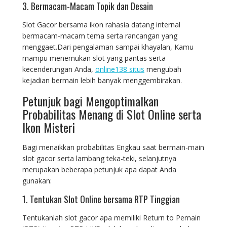
3. Bermacam-Macam Topik dan Desain
Slot Gacor bersama ikon rahasia datang internal
bermacam-macam tema serta rancangan yang
menggaet.Dari pengalaman sampai khayalan, Kamu
mampu menemukan slot yang pantas serta
kecenderungan Anda,
online138 situs
mengubah
kejadian bermain lebih banyak menggembirakan.
Petunjuk bagi Mengoptimalkan
Probabilitas Menang di Slot Online serta
Ikon Misteri
Bagi menaikkan probabilitas Engkau saat bermain-main
slot gacor serta lambang teka-teki, selanjutnya
merupakan beberapa petunjuk apa dapat Anda
gunakan:
1. Tentukan Slot Online bersama RTP Tinggian
Tentukanlah slot gacor apa memiliki Return to Pemain