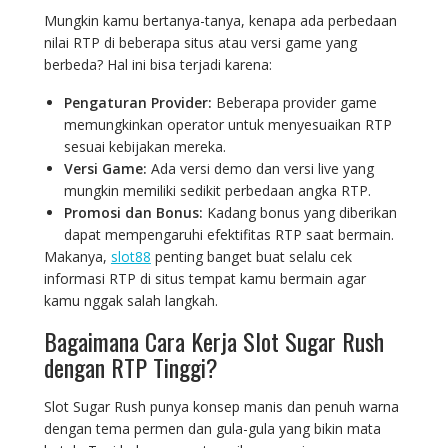
Mungkin kamu bertanya-tanya, kenapa ada perbedaan
nilai RTP di beberapa situs atau versi game yang
berbeda? Hal ini bisa terjadi karena:
Pengaturan Provider:
Beberapa provider game
memungkinkan operator untuk menyesuaikan RTP
sesuai kebijakan mereka.
Versi Game:
Ada versi demo dan versi live yang
mungkin memiliki sedikit perbedaan angka RTP.
Promosi dan Bonus:
Kadang bonus yang diberikan
dapat mempengaruhi efektifitas RTP saat bermain.
Makanya,
slot88
penting banget buat selalu cek
informasi RTP di situs tempat kamu bermain agar
kamu nggak salah langkah.
Bagaimana Cara Kerja Slot Sugar Rush
dengan RTP Tinggi?
Slot Sugar Rush punya konsep manis dan penuh warna
dengan tema permen dan gula-gula yang bikin mata