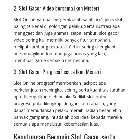
2. Slot Gacor Video bersama Ikon Misteri
Slot Online gambar bergerak ialah salah no.1 jenis slot
paling terkenal di golongan pelaku. Serta ilustrasi apa
menggaet dan juga animasi siapa lembut, slot gacor
video sering kali memiliki banyak fitur tambahan,
meliputi lambang teka-teki. Ciri ini sering dilengkapi
bersama giliran free dan juga bonus yang lain,
membuat game semakin memesona.
3. Slot Gacor Progresif serta Ikon Misteri
Slot Online progresif memberikan jackpot apa
berkelanjutan meningkat seiring serta kuantitas taruhan
apa ditempatkan oleh pelaku.Sedikit slot online
progresif pula dilengkapi dengan ikon rahasia, yang
dapat memudahkan pelaku meraih hadiah besar lebih
banyak gampang. Ini adalah opsi ideal kepada mereka
semua siapa menelusuri keberhasilan luas.
Keuntungan Bermain Slot Gacor serta