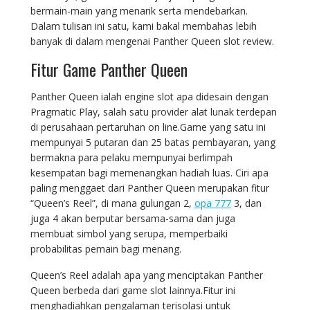
bermain-main yang menarik serta mendebarkan.
Dalam tulisan ini satu, kami bakal membahas lebih
banyak di dalam mengenai Panther Queen slot review.
Fitur Game Panther Queen
Panther Queen ialah engine slot apa didesain dengan
Pragmatic Play, salah satu provider alat lunak terdepan
di perusahaan pertaruhan on line.Game yang satu ini
mempunyai 5 putaran dan 25 batas pembayaran, yang
bermakna para pelaku mempunyai berlimpah
kesempatan bagi memenangkan hadiah luas. Ciri apa
paling menggaet dari Panther Queen merupakan fitur
“Queen’s Reel”, di mana gulungan 2,
opa 777
3, dan
juga 4 akan berputar bersama-sama dan juga
membuat simbol yang serupa, memperbaiki
probabilitas pemain bagi menang.
Queen’s Reel adalah apa yang menciptakan Panther
Queen berbeda dari game slot lainnya.Fitur ini
menghadiahkan pengalaman terisolasi untuk