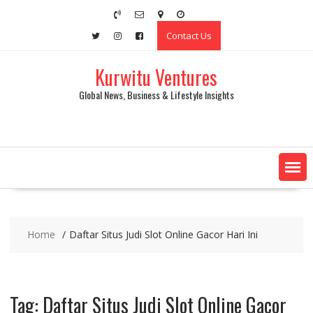
Skip
to
Contact Us
content
Kurwitu Ventures
Global News, Business & Lifestyle Insights
Home
Daftar Situs Judi Slot Online Gacor Hari Ini
Tag:
Daftar Situs Judi Slot Online Gacor