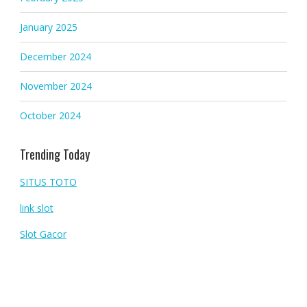
January 2025
December 2024
November 2024
October 2024
Trending Today
SITUS TOTO
link slot
Slot Gacor