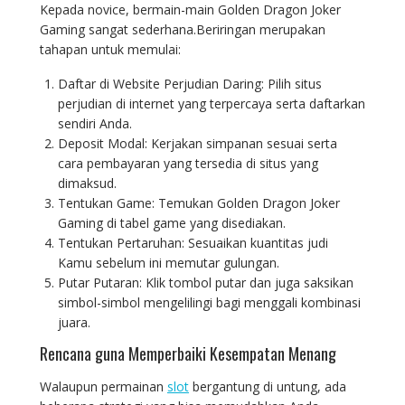
Kepada novice, bermain-main Golden Dragon Joker
Gaming sangat sederhana.Beriringan merupakan
tahapan untuk memulai:
Daftar di Website Perjudian Daring: Pilih situs
perjudian di internet yang terpercaya serta daftarkan
sendiri Anda.
Deposit Modal: Kerjakan simpanan sesuai serta
cara pembayaran yang tersedia di situs yang
dimaksud.
Tentukan Game: Temukan Golden Dragon Joker
Gaming di tabel game yang disediakan.
Tentukan Pertaruhan: Sesuaikan kuantitas judi
Kamu sebelum ini memutar gulungan.
Putar Putaran: Klik tombol putar dan juga saksikan
simbol-simbol mengelilingi bagi menggali kombinasi
juara.
Rencana guna Memperbaiki Kesempatan Menang
Walaupun permainan
slot
bergantung di untung, ada