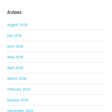
Archives
August 2026
July 2026
June 2026
May 2026
April 2026
March 2026
February 2026
January 2026
December 2025