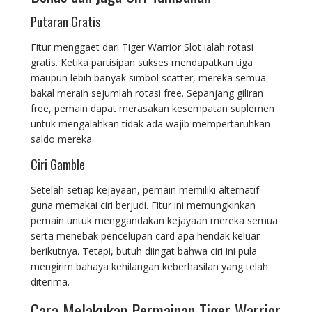
Putaran Gratis
Fitur menggaet dari Tiger Warrior Slot ialah rotasi
gratis. Ketika partisipan sukses mendapatkan tiga
maupun lebih banyak simbol scatter, mereka semua
bakal meraih sejumlah rotasi free. Sepanjang giliran
free, pemain dapat merasakan kesempatan suplemen
untuk mengalahkan tidak ada wajib mempertaruhkan
saldo mereka.
Ciri Gamble
Setelah setiap kejayaan, pemain memiliki alternatif
guna memakai ciri berjudi. Fitur ini memungkinkan
pemain untuk menggandakan kejayaan mereka semua
serta menebak pencelupan card apa hendak keluar
berikutnya. Tetapi, butuh diingat bahwa ciri ini pula
mengirim bahaya kehilangan keberhasilan yang telah
diterima.
Cara Melakukan Permainan Tiger Warrior