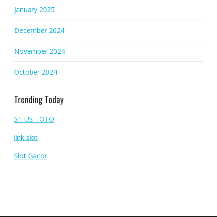
January 2025
December 2024
November 2024
October 2024
Trending Today
SITUS TOTO
link slot
Slot Gacor