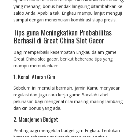
yang menang, bonus hendak langsung ditambahkan ke
saldo Anda. Apabila tak, Engkau mampu lanjut menguji
sampai dengan menemukan kombinasi siapa presisi.
Tips guna Meningkatkan Probabilitas
Berhasil di Great China Slot Gacor
Bagi memperbaiki kesempatan Engkau dalam game
Great China slot gacor, berikut beberapa tips yang
mampu memudahkan:
1. Kenali Aturan Gim
Sebelum Ini memulai bermain, jamin Kamu menyadari
regulasi dan juga cara kerja game.Bacalah tabel
pelunasan bagi mengenal nilai masing-masing lambang
dan ciri bonus yang ada.
2. Manajemen Budget
Penting bagi mengelola budget gim Engkau. Tentukan