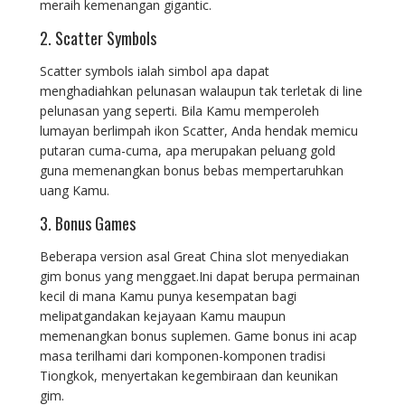
meraih kemenangan gigantic.
2. Scatter Symbols
Scatter symbols ialah simbol apa dapat
menghadiahkan pelunasan walaupun tak terletak di line
pelunasan yang seperti. Bila Kamu memperoleh
lumayan berlimpah ikon Scatter, Anda hendak memicu
putaran cuma-cuma, apa merupakan peluang gold
guna memenangkan bonus bebas mempertaruhkan
uang Kamu.
3. Bonus Games
Beberapa version asal Great China slot menyediakan
gim bonus yang menggaet.Ini dapat berupa permainan
kecil di mana Kamu punya kesempatan bagi
melipatgandakan kejayaan Kamu maupun
memenangkan bonus suplemen. Game bonus ini acap
masa terilhami dari komponen-komponen tradisi
Tiongkok, menyertakan kegembiraan dan keunikan
gim.