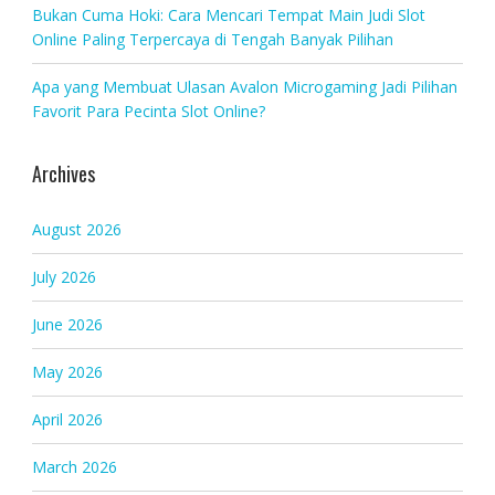
Bukan Cuma Hoki: Cara Mencari Tempat Main Judi Slot
Online Paling Terpercaya di Tengah Banyak Pilihan
Apa yang Membuat Ulasan Avalon Microgaming Jadi Pilihan
Favorit Para Pecinta Slot Online?
Archives
August 2026
July 2026
June 2026
May 2026
April 2026
March 2026