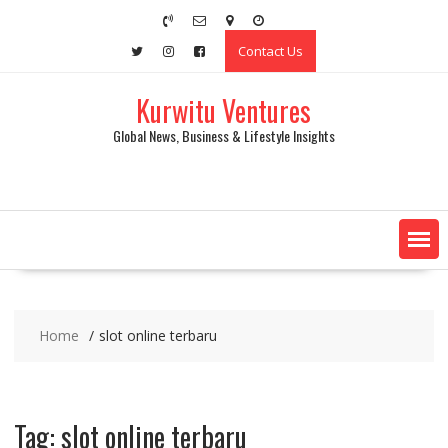
Skip
to
Contact Us
content
Kurwitu Ventures
Global News, Business & Lifestyle Insights
Home
slot online terbaru
Tag:
slot online terbaru