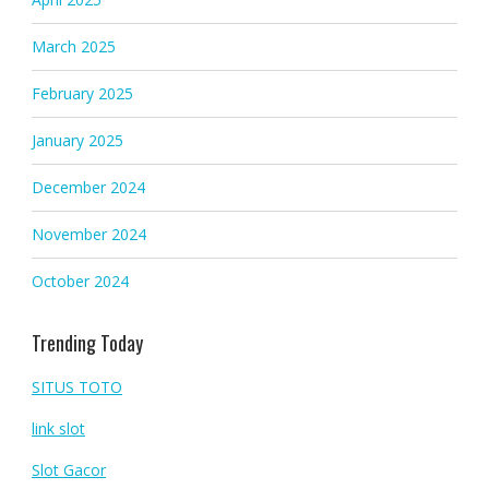
March 2025
February 2025
January 2025
December 2024
November 2024
October 2024
Trending Today
SITUS TOTO
link slot
Slot Gacor