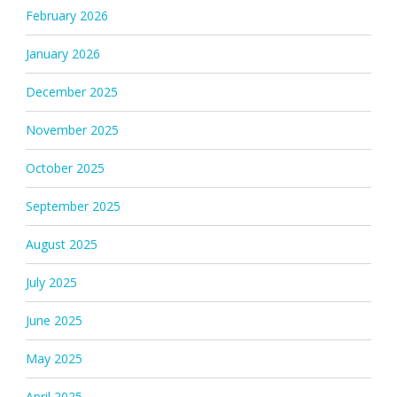
February 2026
January 2026
December 2025
November 2025
October 2025
September 2025
August 2025
July 2025
June 2025
May 2025
April 2025