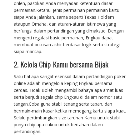
onlen, pastikan Anda menyadari ketentuan dasar
permainan.Ketahui jenis permainan permainan kartu
siapa Anda jalankan, sama seperti Texas Hold’em
ataupun Omaha, dan aturan-aturan istimewa yang
berfungsi dalam pertandingan yang dimaksud. Dengan
mengerti regulasi basic permainan, Engkau dapat
membuat putusan akhir berdasar logik serta strategi
siapa mantap.
2. Kelola Chip Kamu bersama Bijak
Satu hal apa sangat esensial dalam pertandingan poker
online adalah mengelola keping Engkau bersama
cerdas. Tidak Boleh mengambil bahaya apa amat luas
serta berjudi segala chip Engkau di dalam nomor satu
tangan.Coba guna stabil tenang serta tabah, dan
bermain-main kasar ketika memegang kartu siapa kuat.
Selalu pertimbangkan size taruhan Kamu untuk stabil
punya chip apa cukup untuk bertahan dalam
pertandingan.