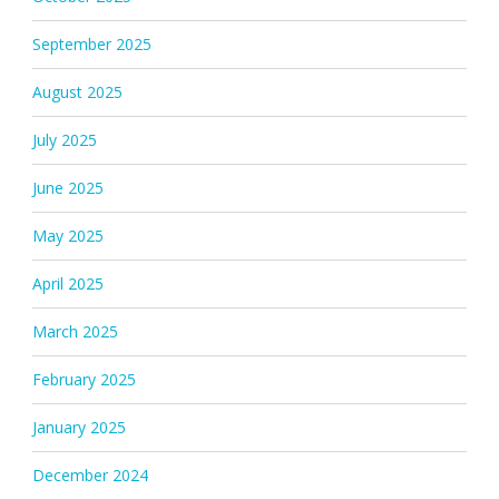
September 2025
August 2025
July 2025
June 2025
May 2025
April 2025
March 2025
February 2025
January 2025
December 2024