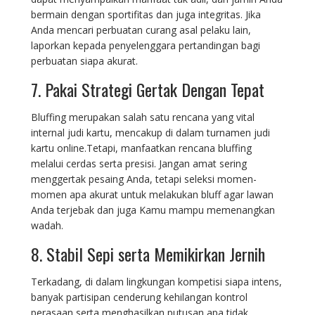
bermain dengan sportifitas dan juga integritas. Jika
Anda mencari perbuatan curang asal pelaku lain,
laporkan kepada penyelenggara pertandingan bagi
perbuatan siapa akurat.
7. Pakai Strategi Gertak Dengan Tepat
Bluffing merupakan salah satu rencana yang vital
internal judi kartu, mencakup di dalam turnamen judi
kartu online.Tetapi, manfaatkan rencana bluffing
melalui cerdas serta presisi. Jangan amat sering
menggertak pesaing Anda, tetapi seleksi momen-
momen apa akurat untuk melakukan bluff agar lawan
Anda terjebak dan juga Kamu mampu memenangkan
wadah.
8. Stabil Sepi serta Memikirkan Jernih
Terkadang, di dalam lingkungan kompetisi siapa intens,
banyak partisipan cenderung kehilangan kontrol
perasaan serta menghasilkan putusan apa tidak