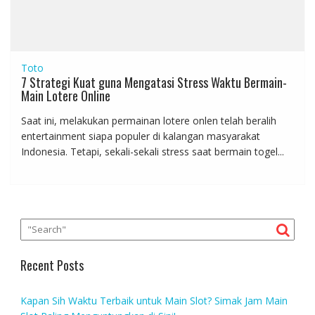
Toto
7 Strategi Kuat guna Mengatasi Stress Waktu Bermain-
Main Lotere Online
Saat ini, melakukan permainan lotere onlen telah beralih
entertainment siapa populer di kalangan masyarakat
Indonesia. Tetapi, sekali-sekali stress saat bermain togel...
Recent Posts
Kapan Sih Waktu Terbaik untuk Main Slot? Simak Jam Main