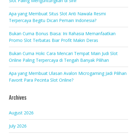
Slot Paling Menguntungkan di Sini!
Apa yang Membuat Situs Slot Anti Nawala Resmi
Terpercaya Begitu Dicari Pemain Indonesia?
Bukan Cuma Bonus Biasa: Ini Rahasia Memanfaatkan
Promo Slot Terbatas Biar Profit Makin Deras
Bukan Cuma Hoki: Cara Mencari Tempat Main Judi Slot
Online Paling Terpercaya di Tengah Banyak Pilihan
Apa yang Membuat Ulasan Avalon Microgaming Jadi Pilihan
Favorit Para Pecinta Slot Online?
Archives
August 2026
July 2026