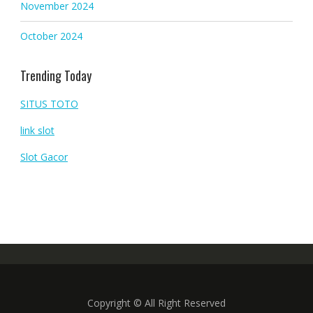
November 2024
October 2024
Trending Today
SITUS TOTO
link slot
Slot Gacor
Copyright © All Right Reserved