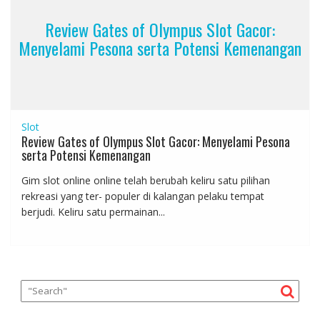
Review Gates of Olympus Slot Gacor:
Menyelami Pesona serta Potensi Kemenangan
Slot
Review Gates of Olympus Slot Gacor: Menyelami Pesona
serta Potensi Kemenangan
Gim slot online online telah berubah keliru satu pilihan
rekreasi yang ter- populer di kalangan pelaku tempat
berjudi. Keliru satu permainan...