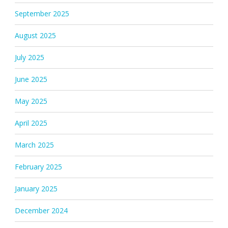
September 2025
August 2025
July 2025
June 2025
May 2025
April 2025
March 2025
February 2025
January 2025
December 2024