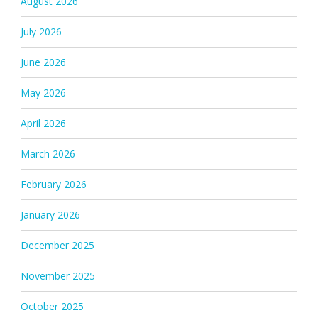
August 2026
July 2026
June 2026
May 2026
April 2026
March 2026
February 2026
January 2026
December 2025
November 2025
October 2025