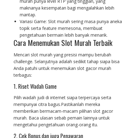
murah punya level RTP yang tinggian, yang
maknanya kesempatan bagi mengalahkan lebih
mantap.
Variasi Game: Slot murah sering masa punya aneka
topik serta feature memesona, membuat
pengetahuan bermain lebih banyak menarik.
Cara Menemukan Slot Murah Terbaik
Mencari slot murah yang presisi mampu berubah
challenge. Selanjutnya adalah sedikit tahap siapa bisa
Anda patuhi untuk menemukan slot gacor murah
terbagus:
1. Riset Wadah Game
Pilih wadah judi di internet siapa terpercaya serta
mempunyai citra bagus.Pastikanlah mereka
memberikan bermacam-macam pilihan slot gacor
murah. Baca ulasan sebab pemain lainnya untuk
mengetahui pengetahuan orang-orang itu.
2. Cek Bonus dan juga Penawaran