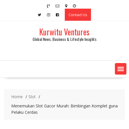
Skip
to
Contact Us
content
Kurwitu Ventures
Global News, Business & Lifestyle Insights
Home
Slot
Menemukan Slot Gacor Murah: Bimbingan Komplet guna
Pelaku Cerdas