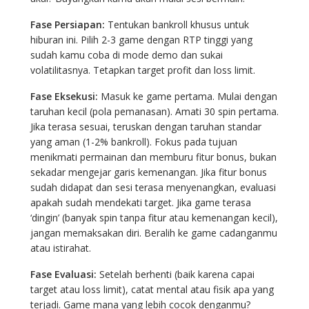
Fase Persiapan:
Tentukan bankroll khusus untuk
hiburan ini. Pilih 2-3 game dengan RTP tinggi yang
sudah kamu coba di mode demo dan sukai
volatilitasnya. Tetapkan target profit dan loss limit.
Fase Eksekusi:
Masuk ke game pertama. Mulai dengan
taruhan kecil (pola pemanasan). Amati 30 spin pertama.
Jika terasa sesuai, teruskan dengan taruhan standar
yang aman (1-2% bankroll). Fokus pada tujuan
menikmati permainan dan memburu fitur bonus, bukan
sekadar mengejar garis kemenangan. Jika fitur bonus
sudah didapat dan sesi terasa menyenangkan, evaluasi
apakah sudah mendekati target. Jika game terasa
‘dingin’ (banyak spin tanpa fitur atau kemenangan kecil),
jangan memaksakan diri. Beralih ke game cadanganmu
atau istirahat.
Fase Evaluasi:
Setelah berhenti (baik karena capai
target atau loss limit), catat mental atau fisik apa yang
terjadi. Game mana yang lebih cocok denganmu?