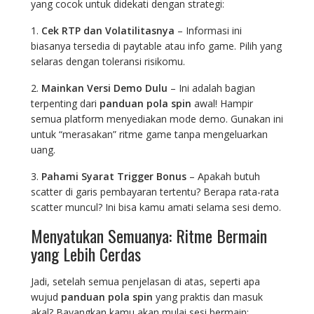
yang cocok untuk didekati dengan strategi:
1.
Cek RTP dan Volatilitasnya
– Informasi ini
biasanya tersedia di paytable atau info game. Pilih yang
selaras dengan toleransi risikomu.
2.
Mainkan Versi Demo Dulu
– Ini adalah bagian
terpenting dari
panduan pola spin
awal! Hampir
semua platform menyediakan mode demo. Gunakan ini
untuk “merasakan” ritme game tanpa mengeluarkan
uang.
3.
Pahami Syarat Trigger Bonus
– Apakah butuh
scatter di garis pembayaran tertentu? Berapa rata-rata
scatter muncul? Ini bisa kamu amati selama sesi demo.
Menyatukan Semuanya: Ritme Bermain
yang Lebih Cerdas
Jadi, setelah semua penjelasan di atas, seperti apa
wujud
panduan pola spin
yang praktis dan masuk
akal? Bayangkan kamu akan mulai sesi bermain: