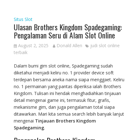
Situs Slot
Ulasan Brothers Kingdom Spadegaming:
Pengalaman Seru di Alam Slot Online
August 2, 2025
Donald Allen
judi slot online
terbaik
Dalam bumi gim slot online, Spadegaming sudah
diketahui menjadi keliru no. 1 provider device soft
terdepan bersama aneka nama siapa menggaet. Keliru
no. 1 permainan yang pantas diperiksa ialah Brothers
Kingdom. Tulisan ini hendak menghadiahkan tinjauan
detail mengenai game ini, termasuk fitur, grafis,
mekanisme gim, dan juga pengalaman total siapa
ditawarkan. Mari kita semua search lebih banyak lanjut
mengenai
Tinjauan Brothers Kingdom
Spadegaming
.