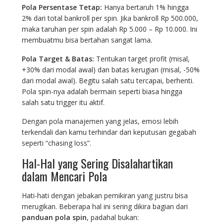
Pola Persentase Tetap:
Hanya bertaruh 1% hingga
2% dari total bankroll per spin. Jika bankroll Rp 500.000,
maka taruhan per spin adalah Rp 5.000 – Rp 10.000. Ini
membuatmu bisa bertahan sangat lama.
Pola Target & Batas:
Tentukan target profit (misal,
+30% dari modal awal) dan batas kerugian (misal, -50%
dari modal awal). Begitu salah satu tercapai, berhenti.
Pola spin-nya adalah bermain seperti biasa hingga
salah satu trigger itu aktif.
Dengan pola manajemen yang jelas, emosi lebih
terkendali dan kamu terhindar dari keputusan gegabah
seperti “chasing loss”.
Hal-Hal yang Sering Disalahartikan
dalam Mencari Pola
Hati-hati dengan jebakan pemikiran yang justru bisa
merugikan. Beberapa hal ini sering dikira bagian dari
panduan pola spin
, padahal bukan: