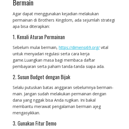
Bermain
Agar dapat menggunakan kejadian melakukan
permainan di Brothers Kingdom, ada sejumlah strategi
apa bisa diterapkan:
1. Kenali Aturan Permainan
Sebelum mulai bermain,
https://dimensi69.org/
vital
untuk menyadari regulasi serta cara kerja
game.Luangkan masa bagi membaca daftar
pembayaran serta paham tanda-tanda siapa ada.
2. Susun Budget dengan Bijak
Selalu putuskan batas anggaran sebelumnya bermain-
main. Jangan sudah melakukan permainan dengan
dana yang nggak bisa Anda rugikan. Ini bakal
membantu merawat pengalaman bermain ajeg
mengasyikkan.
3. Gunakan Fitur Demo