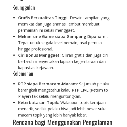
Keunggulan
Grafis Berkualitas Tinggi:
Desain tampilan yang
memikat dan juga animasi lembut membuat
permainan ini sekali menggaet.
Mekanisme Game siapa Gampang Dipahami:
Tepat untuk segala level pemain, asal pemula
hingga profesional.
Ciri Bonus Menggaet:
Giliran gratis dan juga ciri
bertaruh menyertakan lapisan kegembiraan dan
kapasitas kejayaan.
Kelemahan
RTP siapa Bermacam-Macam:
Sejumlah pelaku
barangkali mengetahui kalau RTP LIVE (Return to
Player) tak selalu menguntungkan.
Keterbatasan Topik:
Walaupun topik kerajaan
menarik, sedikit pelaku bisa jadi lebih besar suka
macam topik yang lebih banyak lebar.
Rencana bagi Menggunakan Pengalaman