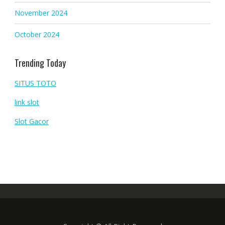
November 2024
October 2024
Trending Today
SITUS TOTO
link slot
Slot Gacor