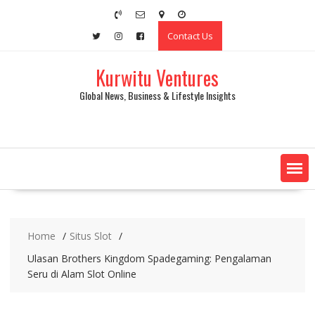
Skip
to
Contact Us
content
Kurwitu Ventures
Global News, Business & Lifestyle Insights
Home
Situs Slot
Ulasan Brothers Kingdom Spadegaming: Pengalaman
Seru di Alam Slot Online