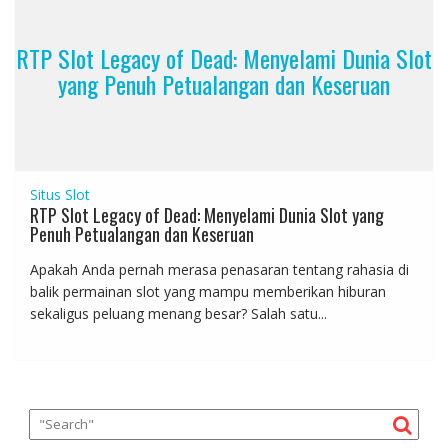
RTP Slot Legacy of Dead: Menyelami Dunia Slot
yang Penuh Petualangan dan Keseruan
Situs Slot
RTP Slot Legacy of Dead: Menyelami Dunia Slot yang
Penuh Petualangan dan Keseruan
Apakah Anda pernah merasa penasaran tentang rahasia di
balik permainan slot yang mampu memberikan hiburan
sekaligus peluang menang besar? Salah satu...