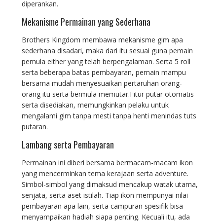
diperankan.
Mekanisme Permainan yang Sederhana
Brothers Kingdom membawa mekanisme gim apa
sederhana disadari, maka dari itu sesuai guna pemain
pemula either yang telah berpengalaman. Serta 5 roll
serta beberapa batas pembayaran, pemain mampu
bersama mudah menyesuaikan pertaruhan orang-
orang itu serta bermula memutar.Fitur putar otomatis
serta disediakan, memungkinkan pelaku untuk
mengalami gim tanpa mesti tanpa henti menindas tuts
putaran.
Lambang serta Pembayaran
Permainan ini diberi bersama bermacam-macam ikon
yang mencerminkan tema kerajaan serta adventure.
Simbol-simbol yang dimaksud mencakup watak utama,
senjata, serta aset istilah. Tiap ikon mempunyai nilai
pembayaran apa lain, serta campuran spesifik bisa
menyampaikan hadiah siapa penting. Kecuali itu, ada