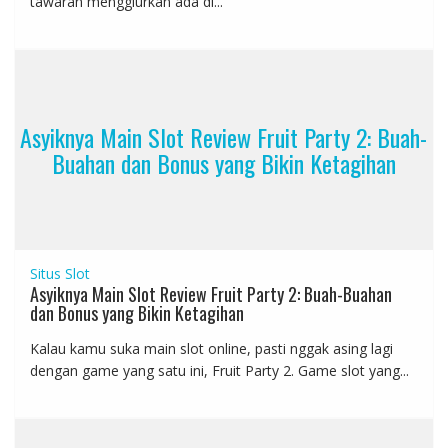
tawaran menggiurkan ada di...
Asyiknya Main Slot Review Fruit Party 2: Buah-
Buahan dan Bonus yang Bikin Ketagihan
Situs Slot
Asyiknya Main Slot Review Fruit Party 2: Buah-Buahan
dan Bonus yang Bikin Ketagihan
Kalau kamu suka main slot online, pasti nggak asing lagi
dengan game yang satu ini, Fruit Party 2. Game slot yang...