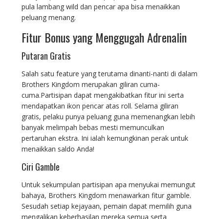
pula lambang wild dan pencar apa bisa menaikkan
peluang menang.
Fitur Bonus yang Menggugah Adrenalin
Putaran Gratis
Salah satu feature yang terutama dinanti-nanti di dalam
Brothers Kingdom merupakan giliran cuma-
cuma.Partisipan dapat mengakibatkan fitur ini serta
mendapatkan ikon pencar atas roll. Selama giliran
gratis, pelaku punya peluang guna memenangkan lebih
banyak melimpah bebas mesti memunculkan
pertaruhan ekstra. Ini ialah kemungkinan perak untuk
menaikkan saldo Anda!
Ciri Gamble
Untuk sekumpulan partisipan apa menyukai memungut
bahaya, Brothers Kingdom menawarkan fitur gamble.
Sesudah setiap kejayaan, pemain dapat memilih guna
mengalikan keberhasilan mereka semua serta