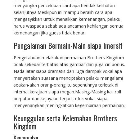
menyangka pencelupan card apa hendak kelihatan
selanjutnya.Meskipun ini mampu beralih cara apa
mengasyikkan untuk menaikkan kemenangan, pelaku
harus waspada sebab ada ancaman kehilangan semua
kemenangan jika guess tidak benar.
Pengalaman Bermain-Main siapa Imersif
Pengetahuan melakukan permainan Brothers Kingdom
tidak sekedar terbatas atas gambar dan juga ciri bonus.
Nada latar siapa dramatis dan juga dampak vokal apa
menyertakan suasana menciptakan pelaku mengalami
seakan-akan orang-orang itu sepenuhnya terletak di
internal kerajaan siapa megah.Masing-Masing kali roll
berputar dan kejayaan terjadi, efek vokal siapa
menyenangkan meningkatkan kegembiraan permainan.
Keunggulan serta Kelemahan Brothers
Kingdom
Keunggulan