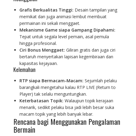
Grafis Berkualitas Tinggi:
Desain tampilan yang
memikat dan juga animasi lembut membuat
permainan ini sekali menggaet.
Mekanisme Game siapa Gampang Dipahami:
Tepat untuk segala level pemain, asal pemula
hingga profesional.
Ciri Bonus Menggaet:
Giliran gratis dan juga ciri
bertaruh menyertakan lapisan kegembiraan dan
kapasitas kejayaan.
Kelemahan
RTP siapa Bermacam-Macam:
Sejumlah pelaku
barangkali mengetahui kalau RTP LIVE (Return to
Player) tak selalu menguntungkan.
Keterbatasan Topik:
Walaupun topik kerajaan
menarik, sedikit pelaku bisa jadi lebih besar suka
macam topik yang lebih banyak lebar.
Rencana bagi Menggunakan Pengalaman
Bermain