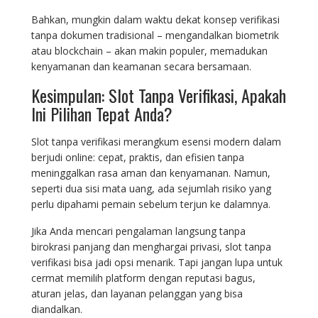
Bahkan, mungkin dalam waktu dekat konsep verifikasi
tanpa dokumen tradisional – mengandalkan biometrik
atau blockchain – akan makin populer, memadukan
kenyamanan dan keamanan secara bersamaan.
Kesimpulan: Slot Tanpa Verifikasi, Apakah
Ini Pilihan Tepat Anda?
Slot tanpa verifikasi merangkum esensi modern dalam
berjudi online: cepat, praktis, dan efisien tanpa
meninggalkan rasa aman dan kenyamanan. Namun,
seperti dua sisi mata uang, ada sejumlah risiko yang
perlu dipahami pemain sebelum terjun ke dalamnya.
Jika Anda mencari pengalaman langsung tanpa
birokrasi panjang dan menghargai privasi, slot tanpa
verifikasi bisa jadi opsi menarik. Tapi jangan lupa untuk
cermat memilih platform dengan reputasi bagus,
aturan jelas, dan layanan pelanggan yang bisa
diandalkan.