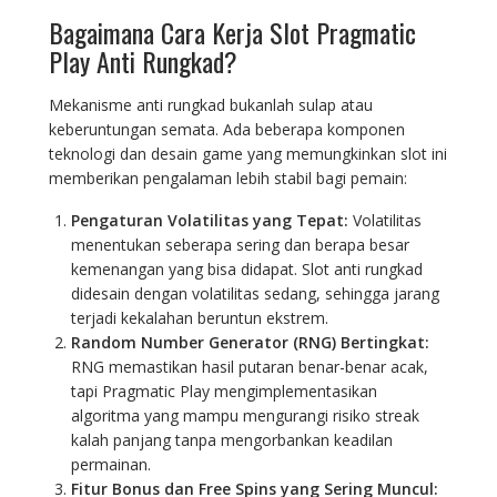
Bagaimana Cara Kerja Slot Pragmatic
Play Anti Rungkad?
Mekanisme anti rungkad bukanlah sulap atau
keberuntungan semata. Ada beberapa komponen
teknologi dan desain game yang memungkinkan slot ini
memberikan pengalaman lebih stabil bagi pemain:
Pengaturan Volatilitas yang Tepat:
Volatilitas
menentukan seberapa sering dan berapa besar
kemenangan yang bisa didapat. Slot anti rungkad
didesain dengan volatilitas sedang, sehingga jarang
terjadi kekalahan beruntun ekstrem.
Random Number Generator (RNG) Bertingkat:
RNG memastikan hasil putaran benar-benar acak,
tapi Pragmatic Play mengimplementasikan
algoritma yang mampu mengurangi risiko streak
kalah panjang tanpa mengorbankan keadilan
permainan.
Fitur Bonus dan Free Spins yang Sering Muncul: