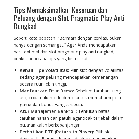
Tips Memaksimalkan Keseruan dan
Peluang dengan Slot Pragmatic Play Anti
Rungkad
Seperti kata pepatah, “Bermain dengan cerdas, bukan
hanya dengan semangat.” Agar Anda mendapatkan
hasil optimal dari slot pragmatic play anti rungkad,
berikut beberapa tips yang bisa diikuti:
Kenali Tipe Volatilitas:
Pilih slot dengan volatilitas
sedang agar peluang mendapatkan kemenangan
secara rutin lebih tinggi.
Manfaatkan Fitur Demo:
Sebelum taruhan uang
asli, coba dulu mode demo untuk memahami pola
game dan bonus yang tersedia.
Atur Manajemen Bankroll:
Tentukan batas
taruhan harian dan patuhi agar tidak terjebak dalam
putaran kalah berkepanjangan.
Perhatikan RTP (Return to Player):
Pilih slot
dengan RTP tinggi, karena idealnya menawarkan