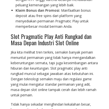
peluang kemenangan yang lebih baik.
Klaim Bonus dan Promosi:
Manfaatkan bonus
deposit atau free spins dari platform yang
menyediakan permainan Pragmatic Play untuk
memperbesar modal bermain Anda.
Slot Pragmatic Play Anti Rungkad dan
Masa Depan Industri Slot Online
Jika kita melihat tren terkini, semakin banyak pemain
menuntut permainan yang tidak hanya mengandalkan
keberuntungan semata, tapi juga keseimbangan antara
hiburan dan keuntungan. Slot pragmatic play anti
rungkad muncul sebagai jawaban atas kebutuhan ini.
Dengan teknologi semakin maju dan regulasi game
yang mulai mengatur standar permainan yang adil,
masa depan slot online tampak cerah dan lebih ramah
untuk pemain.
Tidak hanya sekadar menghindari kekalahan besar,