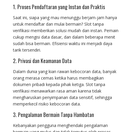
1. Proses Pendaftaran yang Instan dan Praktis
Saat ini, siapa yang mau menunggu berjam-jam hanya
untuk mendaftar dan mulai bermain? Slot tanpa
verifikasi memberikan solusi mudah dan instan. Pemain
cukup mengisi data dasar, dan dalam beberapa menit
sudah bisa bermain. Efisiensi waktu ini menjadi daya
tarik tersendiri.
2. Privasi dan Keamanan Data
Dalam dunia yang kian rawan kebocoran data, banyak
orang merasa cemas ketika harus membagikan
dokumen pribadi kepada pihak ketiga. Slot tanpa
verifikasi menawarkan rasa aman karena tidak
mengharuskan penyimpanan data sensitif, sehingga
memperkecil risiko kebocoran data.
3. Pengalaman Bermain Tanpa Hambatan
Kebanyakan pengguna menghendaki pengalaman
bermain yang mulus dan tidak terputus oleh proses