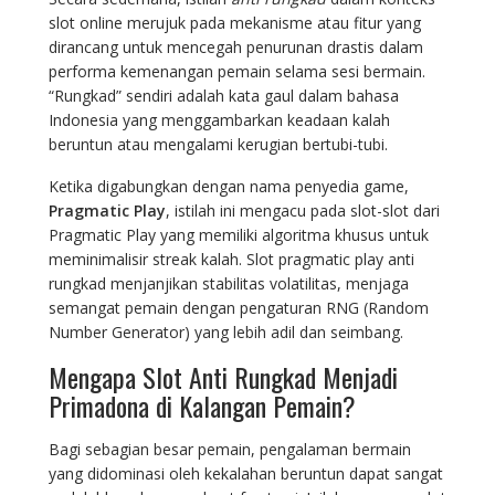
slot online merujuk pada mekanisme atau fitur yang
dirancang untuk mencegah penurunan drastis dalam
performa kemenangan pemain selama sesi bermain.
“Rungkad” sendiri adalah kata gaul dalam bahasa
Indonesia yang menggambarkan keadaan kalah
beruntun atau mengalami kerugian bertubi-tubi.
Ketika digabungkan dengan nama penyedia game,
Pragmatic Play
, istilah ini mengacu pada slot-slot dari
Pragmatic Play yang memiliki algoritma khusus untuk
meminimalisir streak kalah. Slot pragmatic play anti
rungkad menjanjikan stabilitas volatilitas, menjaga
semangat pemain dengan pengaturan RNG (Random
Number Generator) yang lebih adil dan seimbang.
Mengapa Slot Anti Rungkad Menjadi
Primadona di Kalangan Pemain?
Bagi sebagian besar pemain, pengalaman bermain
yang didominasi oleh kekalahan beruntun dapat sangat