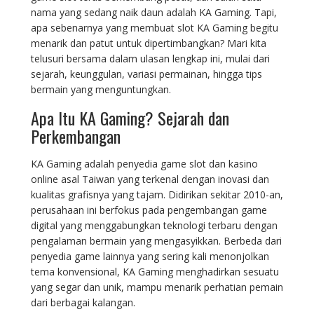
nama yang sedang naik daun adalah KA Gaming. Tapi,
apa sebenarnya yang membuat slot KA Gaming begitu
menarik dan patut untuk dipertimbangkan? Mari kita
telusuri bersama dalam ulasan lengkap ini, mulai dari
sejarah, keunggulan, variasi permainan, hingga tips
bermain yang menguntungkan.
Apa Itu KA Gaming? Sejarah dan
Perkembangan
KA Gaming adalah penyedia game slot dan kasino
online asal Taiwan yang terkenal dengan inovasi dan
kualitas grafisnya yang tajam. Didirikan sekitar 2010-an,
perusahaan ini berfokus pada pengembangan game
digital yang menggabungkan teknologi terbaru dengan
pengalaman bermain yang mengasyikkan. Berbeda dari
penyedia game lainnya yang sering kali menonjolkan
tema konvensional, KA Gaming menghadirkan sesuatu
yang segar dan unik, mampu menarik perhatian pemain
dari berbagai kalangan.