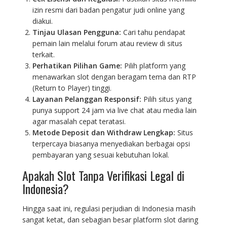
izin resmi dari badan pengatur judi online yang
diakui.
Tinjau Ulasan Pengguna:
Cari tahu pendapat
pemain lain melalui forum atau review di situs
terkait.
Perhatikan Pilihan Game:
Pilih platform yang
menawarkan slot dengan beragam tema dan RTP
(Return to Player) tinggi.
Layanan Pelanggan Responsif:
Pilih situs yang
punya support 24 jam via live chat atau media lain
agar masalah cepat teratasi.
Metode Deposit dan Withdraw Lengkap:
Situs
terpercaya biasanya menyediakan berbagai opsi
pembayaran yang sesuai kebutuhan lokal.
Apakah Slot Tanpa Verifikasi Legal di
Indonesia?
Hingga saat ini, regulasi perjudian di Indonesia masih
sangat ketat, dan sebagian besar platform slot daring