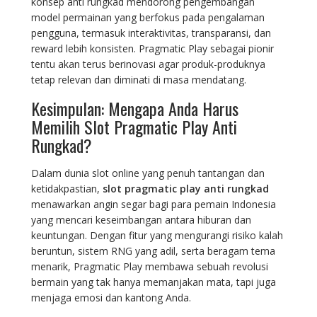
konsep anti rungkad mendorong pengembangan
model permainan yang berfokus pada pengalaman
pengguna, termasuk interaktivitas, transparansi, dan
reward lebih konsisten. Pragmatic Play sebagai pionir
tentu akan terus berinovasi agar produk-produknya
tetap relevan dan diminati di masa mendatang.
Kesimpulan: Mengapa Anda Harus
Memilih Slot Pragmatic Play Anti
Rungkad?
Dalam dunia slot online yang penuh tantangan dan
ketidakpastian,
slot pragmatic play anti rungkad
menawarkan angin segar bagi para pemain Indonesia
yang mencari keseimbangan antara hiburan dan
keuntungan. Dengan fitur yang mengurangi risiko kalah
beruntun, sistem RNG yang adil, serta beragam tema
menarik, Pragmatic Play membawa sebuah revolusi
bermain yang tak hanya memanjakan mata, tapi juga
menjaga emosi dan kantong Anda.