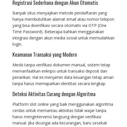
Registrasi Sederhana dengan Akun Otomatis
Banyak situs menyajikan metode pendaftaran yang
hanya membutuhkan alamat email atau nomor telepon
yang bisa diverifikasi secara otomatis via OTP (One
Time Password). Beberapa bahkan menggunakan
integrasi dengan akun media sosial untuk memudahkan
login.
Keamanan Transaksi yang Modern
Meski tanpa verifikasi dokumen manual, sistem tetap
memanfaatkan enkripsi untuk transaksi deposit dan
penarikan. Hal ini menjamin data keuangan tetap aman
tanpa harus memaparkan identitas secara lengkap.
Deteksi Aktivitas Curang dengan Algoritma
Platform slot online yang baik menggunakan algoritma
cerdas untuk memantau aktivitas tidak wajar tanpa
harus mengintervensi langsung dengan verifikasi
manual. Jika dicurigai ada kecurangan, baru sesekali