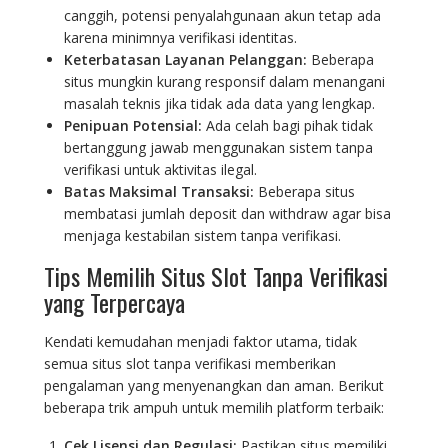
canggih, potensi penyalahgunaan akun tetap ada
karena minimnya verifikasi identitas.
Keterbatasan Layanan Pelanggan:
Beberapa
situs mungkin kurang responsif dalam menangani
masalah teknis jika tidak ada data yang lengkap.
Penipuan Potensial:
Ada celah bagi pihak tidak
bertanggung jawab menggunakan sistem tanpa
verifikasi untuk aktivitas ilegal.
Batas Maksimal Transaksi:
Beberapa situs
membatasi jumlah deposit dan withdraw agar bisa
menjaga kestabilan sistem tanpa verifikasi.
Tips Memilih Situs Slot Tanpa Verifikasi
yang Terpercaya
Kendati kemudahan menjadi faktor utama, tidak
semua situs slot tanpa verifikasi memberikan
pengalaman yang menyenangkan dan aman. Berikut
beberapa trik ampuh untuk memilih platform terbaik:
Cek Lisensi dan Regulasi:
Pastikan situs memiliki